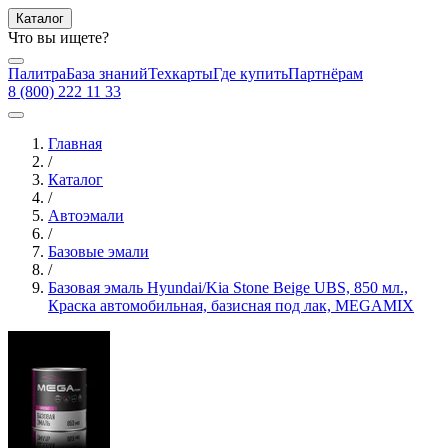
Каталог
Что вы ищете?
Палитра
База знаний
Техкарты
Где купить
Партнёрам
8 (800) 222 11 33
Главная
/
Каталог
/
Автоэмали
/
Базовые эмали
/
Базовая эмаль Hyundai/Kia Stone Beige UBS, 850 мл.,
Краска автомобильная, базисная под лак, MEGAMIX