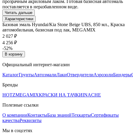
прозрачным акриловым лаком. Готовая базисная автоэмаль
поставляется в неразбавленном виде.
Читать дальше
Характеристики
Базовая эмаль Hyundai/Kia Stone Beige UBS, 850 мл., Краска
автомобильная, базисная под лак, MEGAMIX
2 027 ₽
4 256 ₽
-52%
В корзину
Официальный интернет-магазин
Каталог
Грунты
Автоэмали
Лаки
Отвердители
Аэрозоли
Биндеры
Бренды
HOTZ
MEGAMIX
КРАСКИ НА ТАЧКИ
INACHE
Полезные ссылки
О компании
Контакты
База знаний
Техкарты
Сертификаты
качества
Реквизиты
Мы в соцсетях