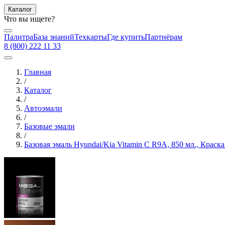
Каталог
Что вы ищете?
Палитра
База знаний
Техкарты
Где купить
Партнёрам
8 (800) 222 11 33
Главная
/
Каталог
/
Автоэмали
/
Базовые эмали
/
Базовая эмаль Hyundai/Kia Vitamin C R9A, 850 мл., Крас