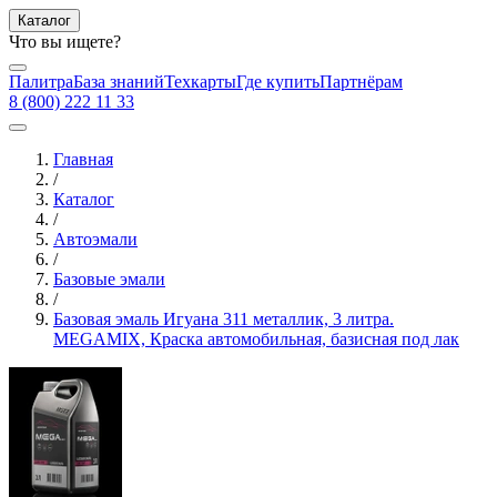
Каталог
Что вы ищете?
Палитра
База знаний
Техкарты
Где купить
Партнёрам
8 (800) 222 11 33
Главная
/
Каталог
/
Автоэмали
/
Базовые эмали
/
Базовая эмаль Игуана 311 металлик, 3 литра.
MEGAMIX, Краска автомобильная, базисная под лак