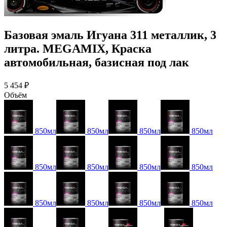
Базовая эмаль Игуана 311 металлик, 3
литра. MEGAMIX, Краска
автомобильная, базисная под лак
5 454 ₽
Объём
850мл
850мл
850мл
850мл
850мл
850мл
850мл
850мл
850мл
850мл
850мл
850мл