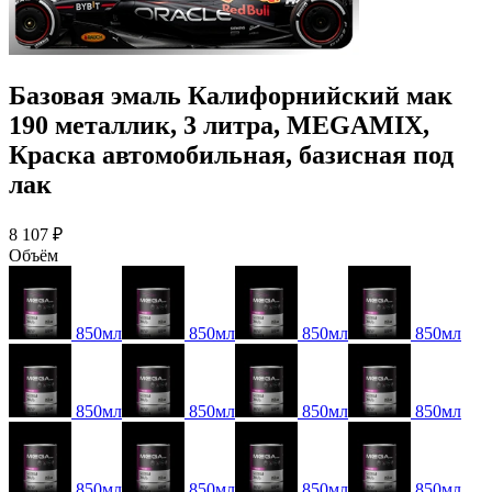
Базовая эмаль Калифорнийский мак
190 металлик, 3 литра, MEGAMIX,
Краска автомобильная, базисная под
лак
8 107 ₽
Объём
850мл
850мл
850мл
850мл
850мл
850мл
850мл
850мл
850мл
850мл
850мл
850мл