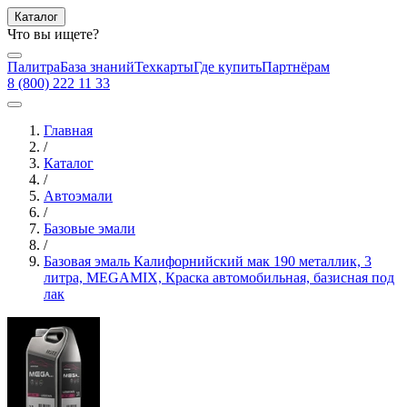
Каталог
Что вы ищете?
Палитра
База знаний
Техкарты
Где купить
Партнёрам
8 (800) 222 11 33
Главная
/
Каталог
/
Автоэмали
/
Базовые эмали
/
Базовая эмаль Калифорнийский мак 190 металлик, 3
литра, MEGAMIX, Краска автомобильная, базисная под
лак