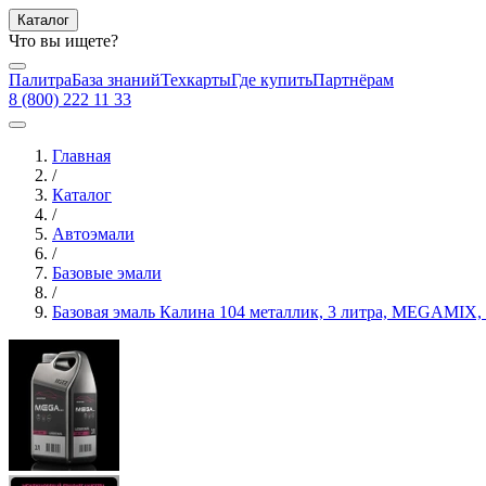
Каталог
Что вы ищете?
Палитра
База знаний
Техкарты
Где купить
Партнёрам
8 (800) 222 11 33
Главная
/
Каталог
/
Автоэмали
/
Базовые эмали
/
Базовая эмаль Калина 104 металлик, 3 литра, MEGAMIX, 