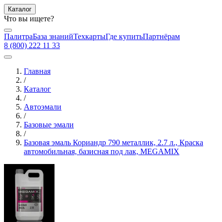
Каталог
Что вы ищете?
Палитра
База знаний
Техкарты
Где купить
Партнёрам
8 (800) 222 11 33
Главная
/
Каталог
/
Автоэмали
/
Базовые эмали
/
Базовая эмаль Кориандр 790 металлик, 2.7 л., Краска
автомобильная, базисная под лак, MEGAMIX