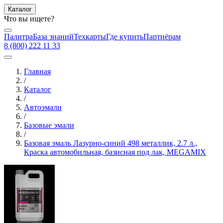
Каталог
Что вы ищете?
Палитра
База знаний
Техкарты
Где купить
Партнёрам
8 (800) 222 11 33
Главная
/
Каталог
/
Автоэмали
/
Базовые эмали
/
Базовая эмаль Лазурно-синий 498 металлик, 2.7 л.,
Краска автомобильная, базисная под лак, MEGAMIX