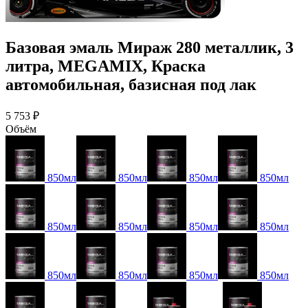
Базовая эмаль Мираж 280 металлик, 3
литра, MEGAMIX, Краска
автомобильная, базисная под лак
5 753 ₽
Объём
850мл
850мл
850мл
850мл
850мл
850мл
850мл
850мл
850мл
850мл
850мл
850мл