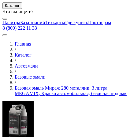
Каталог
Что вы ищете?
Палитра
База знаний
Техкарты
Где купить
Партнёрам
8 (800) 222 11 33
Главная
/
Каталог
/
Автоэмали
/
Базовые эмали
/
Базовая эмаль Мираж 280 металлик, 3 литра,
MEGAMIX, Краска автомобильная, базисная под лак