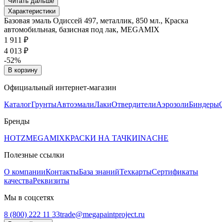
Читать дальше
Характеристики
Базовая эмаль Одиссей 497, металлик, 850 мл., Краска
автомобильная, базисная под лак, MEGAMIX
1 911 ₽
4 013 ₽
-52%
В корзину
Официальный интернет-магазин
Каталог
Грунты
Автоэмали
Лаки
Отвердители
Аэрозоли
Биндеры
Бренды
HOTZ
MEGAMIX
КРАСКИ НА ТАЧКИ
INACHE
Полезные ссылки
О компании
Контакты
База знаний
Техкарты
Сертификаты
качества
Реквизиты
Мы в соцсетях
8 (800) 222 11 33
trade@megapaintproject.ru