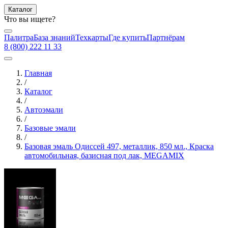
Каталог
Что вы ищете?
Палитра
База знаний
Техкарты
Где купить
Партнёрам
8 (800) 222 11 33
Главная
/
Каталог
/
Автоэмали
/
Базовые эмали
/
Базовая эмаль Одиссей 497, металлик, 850 мл., Краска
автомобильная, базисная под лак, MEGAMIX