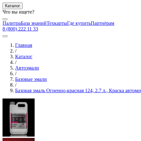
Каталог
Что вы ищете?
Палитра
База знаний
Техкарты
Где купить
Партнёрам
8 (800) 222 11 33
Главная
/
Каталог
/
Автоэмали
/
Базовые эмали
/
Базовая эмаль Огненно-красная 124, 2.7 л., Краска авто