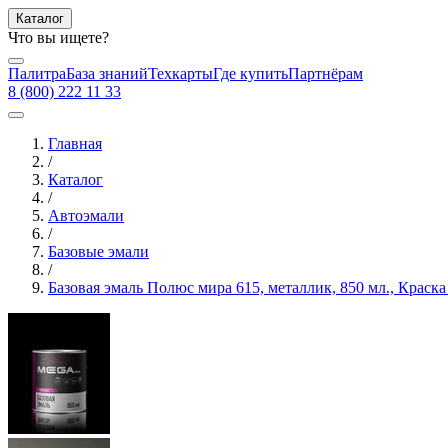
Каталог
Что вы ищете?
Палитра
База знаний
Техкарты
Где купить
Партнёрам
8 (800) 222 11 33
Главная
/
Каталог
/
Автоэмали
/
Базовые эмали
/
Базовая эмаль Полюс мира 615, металлик, 850 мл., Крас