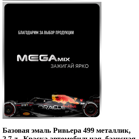
Базовая эмаль Ривьера 499 металлик,
2.7 л., Краска автомобильная, базисная