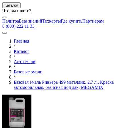
Каталог
Что вы ищете?
Палитра
База знаний
Техкарты
Где купить
Партнёрам
8 (800) 222 11 33
Главная
/
Каталог
/
Автоэмали
/
Базовые эмали
/
Базовая эмаль Ривьера 499 металлик, 2.7 л., Краска
автомобильная, базисная под лак, MEGAMIX