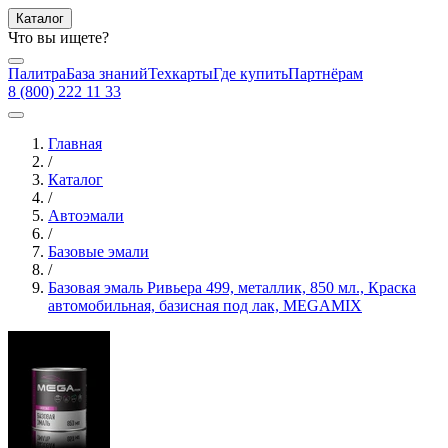
Каталог
Что вы ищете?
Палитра
База знаний
Техкарты
Где купить
Партнёрам
8 (800) 222 11 33
Главная
/
Каталог
/
Автоэмали
/
Базовые эмали
/
Базовая эмаль Ривьера 499, металлик, 850 мл., Краска
автомобильная, базисная под лак, MEGAMIX