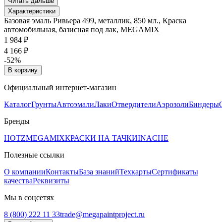
Читать дальше
Характеристики
Базовая эмаль Ривьера 499, металлик, 850 мл., Краска
автомобильная, базисная под лак, MEGAMIX
1 984 ₽
4 166 ₽
-52%
В корзину
Официальный интернет-магазин
Каталог
Грунты
Автоэмали
Лаки
Отвердители
Аэрозоли
Биндеры
Бренды
HOTZ
MEGAMIX
КРАСКИ НА ТАЧКИ
INACHE
Полезные ссылки
О компании
Контакты
База знаний
Техкарты
Сертификаты
качества
Реквизиты
Мы в соцсетях
8 (800) 222 11 33
trade@megapaintproject.ru