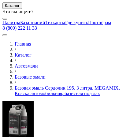
Каталог
Что вы ищете?
Палитра
База знаний
Техкарты
Где купить
Партнёрам
8 (800) 222 11 33
Главная
/
Каталог
/
Автоэмали
/
Базовые эмали
/
Базовая эмаль Сердолик 195, 3 литра, MEGAMIX,
Краска автомобильная, базисная под лак