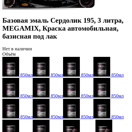
Базовая эмаль Сердолик 195, 3 литра,
MEGAMIX, Краска автомобильная,
базисная под лак
Нет в наличии
Объём
850мл
850мл
850мл
850мл
850мл
850мл
850мл
850мл
850мл
850мл
850мл
850мл