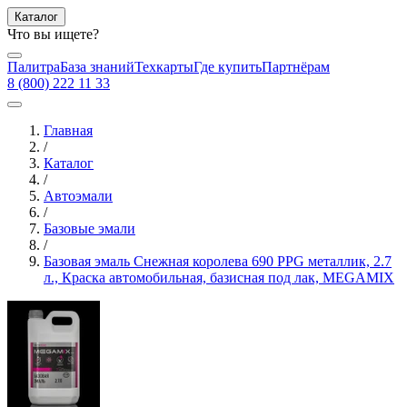
Каталог
Что вы ищете?
Палитра
База знаний
Техкарты
Где купить
Партнёрам
8 (800) 222 11 33
Главная
/
Каталог
/
Автоэмали
/
Базовые эмали
/
Базовая эмаль Снежная королева 690 PPG металлик, 2.7
л., Краска автомобильная, базисная под лак, MEGAMIX