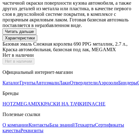
частичной окраски поверхности кузова автомобиля, а также
других деталей из металла или пластика, в качестве первого
слоя в двухслойной системе покрытия, в комплексе с
прозрачным акриловым лаком. Готовая базисная автоэмаль
поставляется в неразбавленном виде.
Читать дальше
Характеристики
Базовая эмаль Снежная королева 690 PPG металлик, 2.7 л.,
Краска автомобильная, базисная под лак, MEGAMIX
Нет в наличии
Нет в наличии
Официальный интернет-магазин
Каталог
Грунты
Автоэмали
Лаки
Отвердители
Аэрозоли
Биндеры
Бренды
HOTZ
MEGAMIX
КРАСКИ НА ТАЧКИ
INACHE
Полезные ссылки
О компании
Контакты
База знаний
Техкарты
Сертификаты
качества
Реквизиты