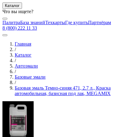
Каталог
Что вы ищете?
Палитра
База знаний
Техкарты
Где купить
Партнёрам
8 (800) 222 11 33
Главная
/
Каталог
/
Автоэмали
/
Базовые эмали
/
Базовая эмаль Темно-синяя 471, 2.7 л., Краска
автомобильная, базисная под лак, MEGAMIX