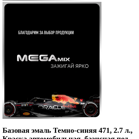
Базовая эмаль Темно-синяя 471, 2.7 л.,
Краска автомобильная, базисная под