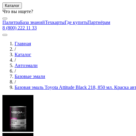
Каталог
Что вы ищете?
Палитра
База знаний
Техкарты
Где купить
Партнёрам
8 (800) 222 11 33
Главная
/
Каталог
/
Автоэмали
/
Базовые эмали
/
Базовая эмаль Toyota Attitude Black 218, 850 мл. Краска