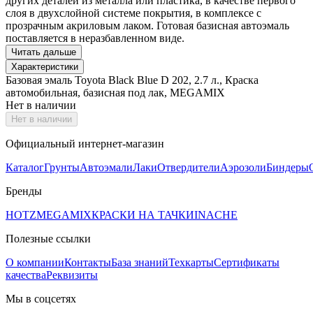
других деталей из металла или пластика, в качестве первого
слоя в двухслойной системе покрытия, в комплексе с
прозрачным акриловым лаком. Готовая базисная автоэмаль
поставляется в неразбавленном виде.
Читать дальше
Характеристики
Базовая эмаль Toyota Black Blue D 202, 2.7 л., Краска
автомобильная, базисная под лак, MEGAMIX
Нет в наличии
Нет в наличии
Официальный интернет-магазин
Каталог
Грунты
Автоэмали
Лаки
Отвердители
Аэрозоли
Биндеры
Бренды
HOTZ
MEGAMIX
КРАСКИ НА ТАЧКИ
INACHE
Полезные ссылки
О компании
Контакты
База знаний
Техкарты
Сертификаты
качества
Реквизиты
Мы в соцсетях