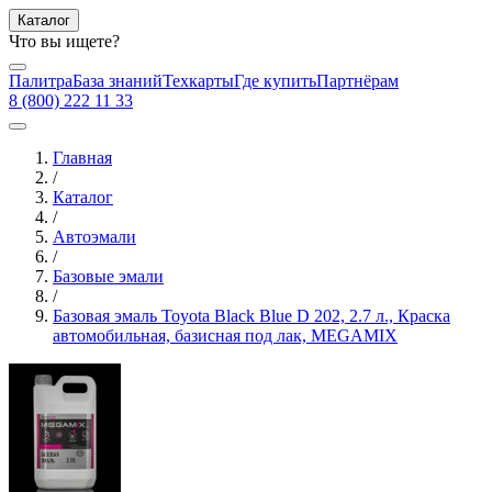
Каталог
Что вы ищете?
Палитра
База знаний
Техкарты
Где купить
Партнёрам
8 (800) 222 11 33
Главная
/
Каталог
/
Автоэмали
/
Базовые эмали
/
Базовая эмаль Toyota Black Blue D 202, 2.7 л., Краска
автомобильная, базисная под лак, MEGAMIX