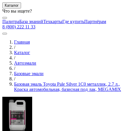
Каталог
Что вы ищете?
Палитра
База знаний
Техкарты
Где купить
Партнёрам
8 (800) 222 11 33
Главная
/
Каталог
/
Автоэмали
/
Базовые эмали
/
Базовая эмаль Toyota Pale Silver 1C0 металлик, 2.7 л.,
Краска автомобильная, базисная под лак, MEGAMIX