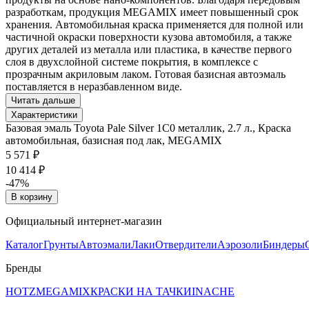
разработкам, продукция MEGAMIX имеет повышенный срок
хранения. Автомобильная краска применяется для полной или
частичной окраски поверхности кузова автомобиля, а также
других деталей из металла или пластика, в качестве первого
слоя в двухслойной системе покрытия, в комплексе с
прозрачным акриловым лаком. Готовая базисная автоэмаль
поставляется в неразбавленном виде.
Читать дальше
Характеристики
Базовая эмаль Toyota Pale Silver 1C0 металлик, 2.7 л., Краска
автомобильная, базисная под лак, MEGAMIX
5 571 ₽
10 414 ₽
-47%
В корзину
Официальный интернет-магазин
Каталог
Грунты
Автоэмали
Лаки
Отвердители
Аэрозоли
Биндеры
Бренды
HOTZ
MEGAMIX
КРАСКИ НА ТАЧКИ
INACHE