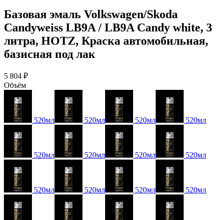
Базовая эмаль Volkswagen/Skoda
Candyweiss LB9A / LB9A Candy white, 3
литра, HOTZ, Краска автомобильная,
базисная под лак
5 804 ₽
Объём
520мл
520мл
520мл
520мл
520мл
520мл
520мл
520мл
520мл
520мл
520мл
520мл