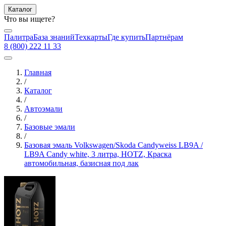
Каталог
Что вы ищете?
Палитра
База знаний
Техкарты
Где купить
Партнёрам
8 (800) 222 11 33
Главная
/
Каталог
/
Автоэмали
/
Базовые эмали
/
Базовая эмаль Volkswagen/Skoda Candyweiss LB9A /
LB9A Candy white, 3 литра, HOTZ, Краска
автомобильная, базисная под лак