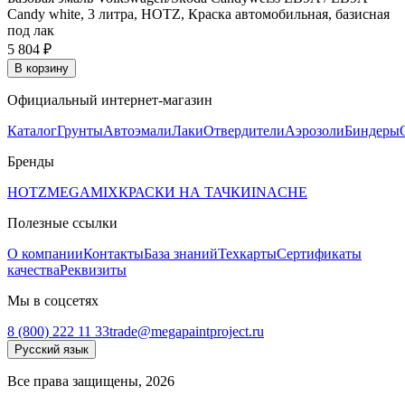
Candy white, 3 литра, HOTZ, Краска автомобильная, базисная
под лак
5 804 ₽
В корзину
Официальный интернет-магазин
Каталог
Грунты
Автоэмали
Лаки
Отвердители
Аэрозоли
Биндеры
Бренды
HOTZ
MEGAMIX
КРАСКИ НА ТАЧКИ
INACHE
Полезные ссылки
О компании
Контакты
База знаний
Техкарты
Сертификаты
качества
Реквизиты
Мы в соцсетях
8 (800) 222 11 33
trade@megapaintproject.ru
Русский язык
Все права защищены, 2026