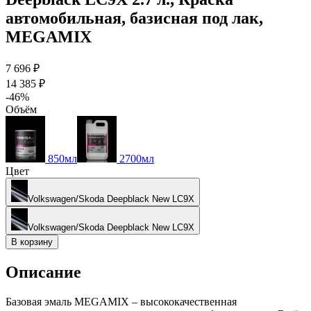
автомобильная, базисная под лак,
MEGAMIX
7 696 ₽
14 385 ₽
-46%
Объём
850мл
2700мл
Цвет
Volkswagen/Skoda Deepblack New LC9X
Volkswagen/Skoda Deepblack New LC9X
В корзину
Описание
Базовая эмаль MEGAMIX – высококачественная