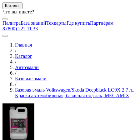
Каталог
Что вы ищете?
Палитра
База знаний
Техкарты
Где купить
Партнёрам
8 (800) 222 11 33
Главная
/
Каталог
/
Автоэмали
/
Базовые эмали
/
Базовая эмаль Volkswagen/Skoda Deepblack LC9X 2.7 л.,
Краска автомобильная, базисная под лак, MEGAMIX