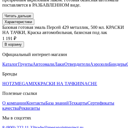
поставляется в РАЗБАВЛЕННОМ виде.
Читать дальше
Характеристики
Базовая готовая эмаль Персей 429 металлик, 500 мл. КРАСКИ
НА ТАЧКИ, Краска автомобильная, базисная под лак
1 191 ₽
В корзину
Официальный интернет-магазин
Каталог
Грунты
Автоэмали
Лаки
Отвердители
Аэрозоли
Биндеры
Бренды
HOTZ
MEGAMIX
КРАСКИ НА ТАЧКИ
INACHE
Полезные ссылки
О компании
Контакты
База знаний
Техкарты
Сертификаты
качества
Реквизиты
Мы в соцсетях
8 (800) 222 11 33
trade@megapaintproject.ru