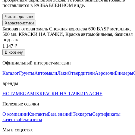
поставляется в РАЗБАВЛЕННОМ виде.
Читать дальше
Характеристики
Базовая готовая эмаль Снежная королева 690 BASF металлик,
500 мл. КРАСКИ НА ТАЧКИ, Краска автомобильная, базисная
под лак
1 147 ₽
В корзину
Официальный интернет-магазин
Каталог
Грунты
Автоэмали
Лаки
Отвердители
Аэрозоли
Биндеры
Бренды
HOTZ
MEGAMIX
КРАСКИ НА ТАЧКИ
INACHE
Полезные ссылки
О компании
Контакты
База знаний
Техкарты
Сертификаты
качества
Реквизиты
Мы в соцсетях