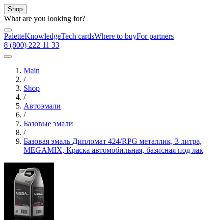
Shop
What are you looking for?
Palette
Knowledge
Tech cards
Where to buy
For partners
8 (800) 222 11 33
Main
/
Shop
/
Автоэмали
/
Базовые эмали
/
Базовая эмаль Дипломат 424/RPG металлик, 3 литра,
MEGAMIX, Краска автомобильная, базисная под лак