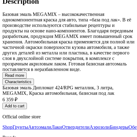
Description
Базовая эмаль MEGAMIX – высококачественная
однокомпонентная краска для авто, типа «база под лак». В её
производстве используются стабильные рецептуры и
продукты на основе нано-компонентов. Благодаря передовым
разработкам, продукция MEGAMIX имеет повышенный срок
хранения. Автомобильная краска применяется для полной или
частичной окраски поверхности кузова автомобиля, а также
других деталей из металла или пластика, в качестве первого
слоя в двухслойной системе покрытия, в комплексе с
прозрачным акриловым лаком. Готовая базисная автоэмаль
поставляется в неразбавленном виде.
Read more
Characteristics
Базовая эмаль Дипломат 424/RPG металлик, 3 литра,
MEGAMIX, Краска автомобильная, базисная под лак
6 359 ₽
Add to cart
Official online store
Shop
Грунты
Автоэмали
Лаки
Отвердители
Аэрозоли
Биндеры
Обе