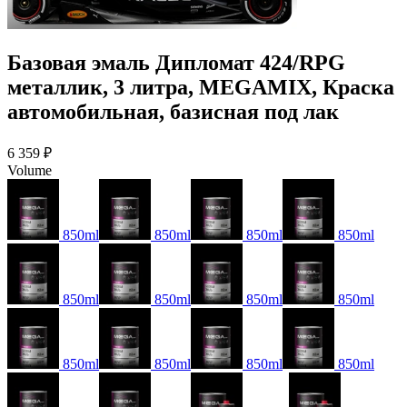
Базовая эмаль Дипломат 424/RPG
металлик, 3 литра, MEGAMIX, Краска
автомобильная, базисная под лак
6 359 ₽
Volume
850ml
850ml
850ml
850ml
850ml
850ml
850ml
850ml
850ml
850ml
850ml
850ml