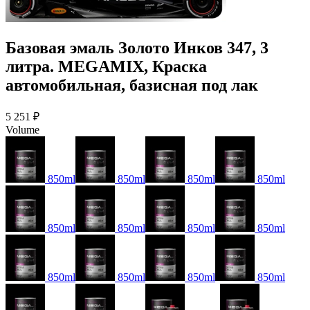
Базовая эмаль Золото Инков 347, 3
литра. MEGAMIX, Краска
автомобильная, базисная под лак
5 251 ₽
Volume
850ml
850ml
850ml
850ml
850ml
850ml
850ml
850ml
850ml
850ml
850ml
850ml