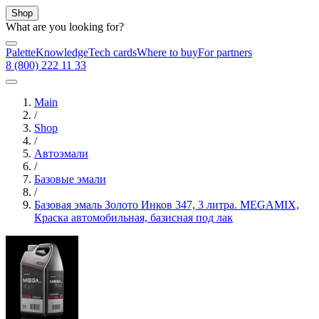
Shop
What are you looking for?
Palette
Knowledge
Tech cards
Where to buy
For partners
8 (800) 222 11 33
Main
/
Shop
/
Автоэмали
/
Базовые эмали
/
Базовая эмаль Золото Инков 347, 3 литра. MEGAMIX,
Краска автомобильная, базисная под лак