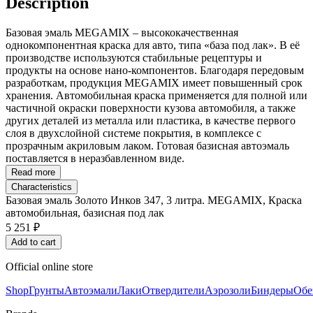
Description
Базовая эмаль MEGAMIX – высококачественная
однокомпонентная краска для авто, типа «база под лак». В её
производстве используются стабильные рецептуры и
продукты на основе нано-компонентов. Благодаря передовым
разработкам, продукция MEGAMIX имеет повышенный срок
хранения. Автомобильная краска применяется для полной или
частичной окраски поверхности кузова автомобиля, а также
других деталей из металла или пластика, в качестве первого
слоя в двухслойной системе покрытия, в комплексе с
прозрачным акриловым лаком. Готовая базисная автоэмаль
поставляется в неразбавленном виде.
Read more
Characteristics
Базовая эмаль Золото Инков 347, 3 литра. MEGAMIX, Краска
автомобильная, базисная под лак
5 251 ₽
Add to cart
Official online store
Shop
Грунты
Автоэмали
Лаки
Отвердители
Аэрозоли
Биндеры
Обе