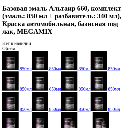
Базовая эмаль Альтаир 660, комплект
(эмаль: 850 мл + разбавитель: 340 мл),
Краска автомобильная, базисная под
лак, MEGAMIX
Нет в наличии
Объём
850мл
850мл
850мл
850мл
850мл
850мл
850мл
850мл
850мл
850мл
850мл
850мл