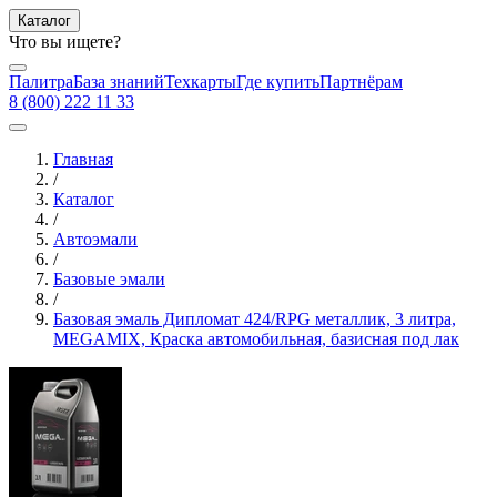
Каталог
Что вы ищете?
Палитра
База знаний
Техкарты
Где купить
Партнёрам
8 (800) 222 11 33
Главная
/
Каталог
/
Автоэмали
/
Базовые эмали
/
Базовая эмаль Дипломат 424/RPG металлик, 3 литра,
MEGAMIX, Краска автомобильная, базисная под лак