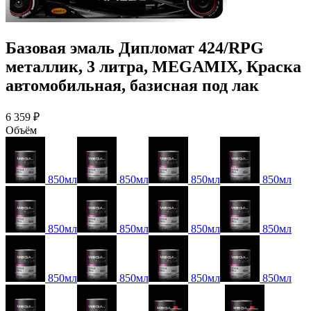
Базовая эмаль Дипломат 424/RPG
металлик, 3 литра, MEGAMIX, Краска
автомобильная, базисная под лак
6 359 ₽
Объём
850мл
850мл
850мл
850мл
850мл
850мл
850мл
850мл
850мл
850мл
850мл
850мл