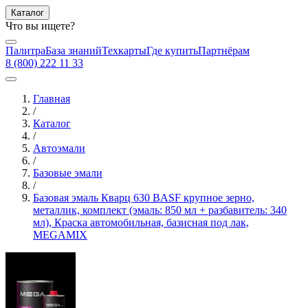
Каталог
Что вы ищете?
Палитра
База знаний
Техкарты
Где купить
Партнёрам
8 (800) 222 11 33
Главная
/
Каталог
/
Автоэмали
/
Базовые эмали
/
Базовая эмаль Кварц 630 BASF крупное зерно,
металлик, комплект (эмаль: 850 мл + разбавитель: 340
мл), Краска автомобильная, базисная под лак,
MEGAMIX