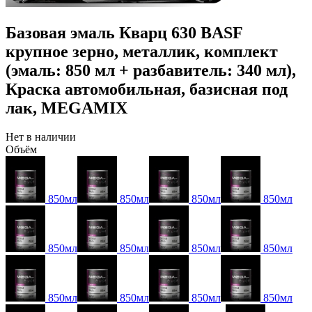
Базовая эмаль Кварц 630 BASF
крупное зерно, металлик, комплект
(эмаль: 850 мл + разбавитель: 340 мл),
Краска автомобильная, базисная под
лак, MEGAMIX
Нет в наличии
Объём
850мл
850мл
850мл
850мл
850мл
850мл
850мл
850мл
850мл
850мл
850мл
850мл