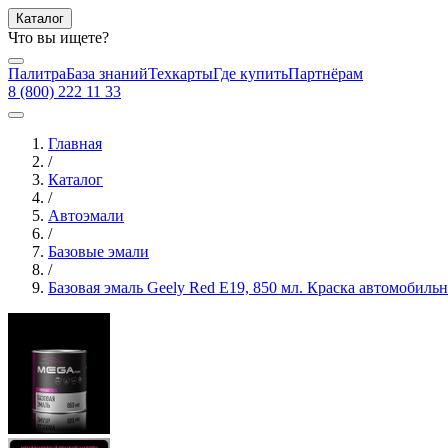
Каталог
Что вы ищете?
Палитра
База знаний
Техкарты
Где купить
Партнёрам
8 (800) 222 11 33
Главная
/
Каталог
/
Автоэмали
/
Базовые эмали
/
Базовая эмаль Geely Red E19, 850 мл. Краска автомобил